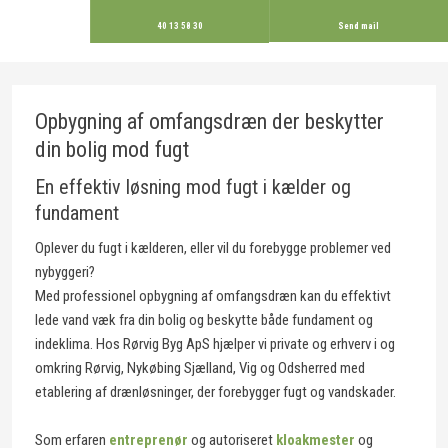
40 13 58 30
Send mail
Opbygning af omfangsdræn der beskytter
din bolig mod fugt
En effektiv løsning mod fugt i kælder og
fundament
Oplever du fugt i kælderen, eller vil du forebygge problemer ved
nybyggeri?
Med professionel opbygning af omfangsdræn kan du effektivt
lede vand væk fra din bolig og beskytte både fundament og
indeklima. Hos Rørvig Byg ApS hjælper vi private og erhverv i og
omkring Rørvig, Nykøbing Sjælland, Vig og Odsherred med
etablering af drænløsninger, der forebygger fugt og vandskader.
Som erfaren
entreprenør
og autoriseret
kloakmester
og