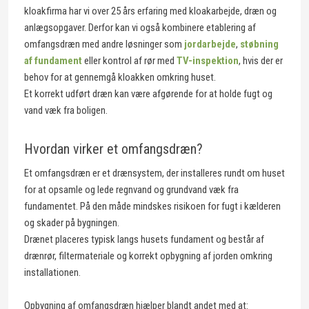
kloakfirma har vi over 25 års erfaring med kloakarbejde, dræn og
anlægsopgaver. Derfor kan vi også kombinere etablering af
omfangsdræn med andre løsninger som
jordarbejde
,
støbning
af fundament
eller kontrol af rør med
TV-inspektion
, hvis der er
behov for at gennemgå kloakken omkring huset.
Et korrekt udført dræn kan være afgørende for at holde fugt og
vand væk fra boligen.
Hvordan virker et omfangsdræn?
Et omfangsdræn er et drænsystem, der installeres rundt om huset
for at opsamle og lede regnvand og grundvand væk fra
fundamentet. På den måde mindskes risikoen for fugt i kælderen
og skader på bygningen.
Drænet placeres typisk langs husets fundament og består af
drænrør, filtermateriale og korrekt opbygning af jorden omkring
installationen.
Opbygning af omfangsdræn hjælper blandt andet med at: